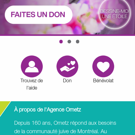
Trouvez de
Don
Bénévolat
l'aide
À propos de l'Agence Ometz
Depuis 160 ans, Ometz répond aux besoins
de la communauté juive de Montréal. Au