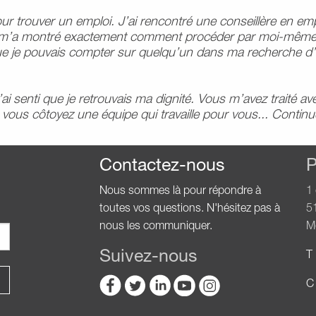
r trouver un emploi. J’ai rencontré une conseillère en emplo
et m’a montré exactement comment procéder par moi-même.
ue je pouvais compter sur quelqu’un dans ma recherche d
’ai senti que je retrouvais ma dignité. Vous m’avez traité a
ous côtoyez une équipe qui travaille pour vous... Continu
Contactez-nous
P
Nous sommes là pour répondre à
1
toutes vos questions. N'hésitez pas à
5
nous les communiquer.
M
Suivez-nous
T 
C 