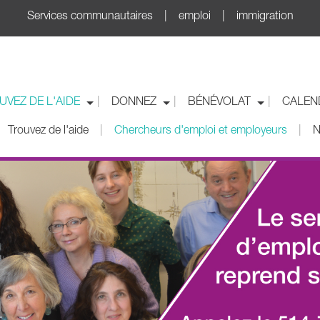
Services communautaires | emploi | immigration
UVEZ DE L'AIDE
DONNEZ
BÉNÉVOLAT
CALEN
|
|
|
Trouvez de l'aide
Chercheurs d'emploi et employeurs
N
|
|