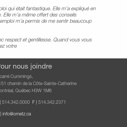
i qui était fantastique. Elle m’a expliqué en
 Elle m’a même offert des conseils
’emploi m’a permis de me sentir beaucoup
vec respect et gentillesse. Quand vous vous
ez votre
our nous joindre
 carré Cummings,
151 chemin de la Côte-Sainte-Catherine
ontréal, Québec H3W 1M6
|
514.342.0000
F |
514.342.2371
|
info@ometz.ca