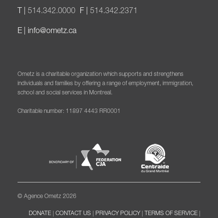
T |
514.342.0000
F |
514.342.2371
E |
info@ometz.ca
Ometz is a charitable organization which supports and strengthens
individuals and families by offering a range of employment, immigration,
school and social services in Montreal.
Charitable number: 11897 4443 RR0001
© Agence Ometz 2026
DONATE
|
CONTACT US
|
PRIVACY POLICY
|
TERMS OF SERVICE
|